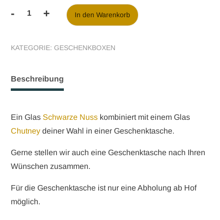
-
+
In den Warenkorb
Geschenktasche
mit
Sichtfenster
KATEGORIE:
GESCHENKBOXEN
Menge
Beschreibung
Ein Glas
Schwarze Nuss
kombiniert mit einem Glas
Chutney
deiner Wahl in einer Geschenktasche.
Gerne stellen wir auch eine Geschenktasche nach Ihren
Wünschen zusammen.
Für die Geschenktasche ist nur eine Abholung ab Hof
möglich.