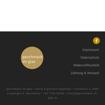
Impressum
Datenschutz
Widerruf/Rücktritt
Zahlung & Versand
geschmack im glas
•
maria & gerhard wipplinger
•
nonsbach 4, 4983
st.georgen b. obernberg
•
+43 7758 40344
• info(at)geschmack-im-
glas.at