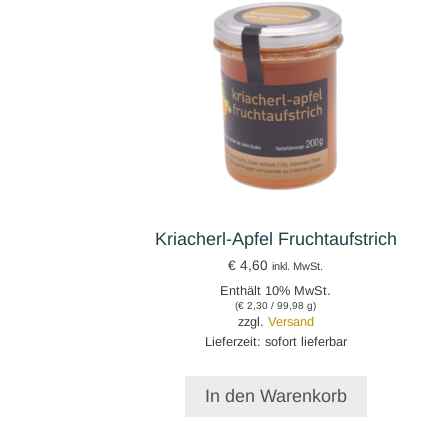
Kriacherl-Apfel Fruchtaufstrich
€
4,60
inkl. MwSt.
Enthält 10% MwSt.
(
€
2,30
/ 99,98 g)
zzgl.
Versand
Lieferzeit: sofort lieferbar
In den Warenkorb