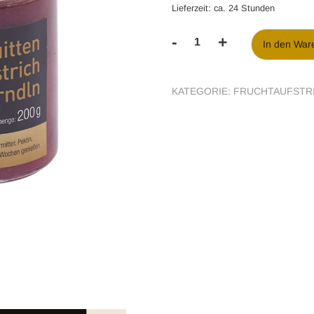
Lieferzeit: ca. 24 Stunden
-
+
In den War
Quitten
Fruchtaufstrich
mit
KATEGORIE:
FRUCHTAUFSTR
Dirndln
Menge