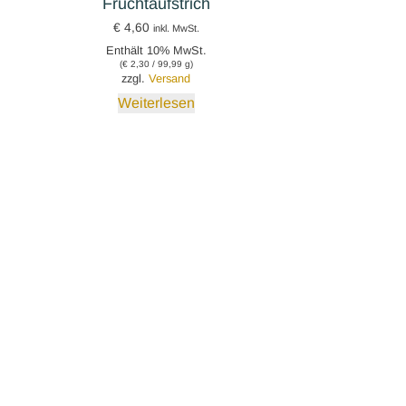
Fruchtaufstrich
€
4,60
inkl. MwSt.
Enthält 10% MwSt.
(
€
2,30
/ 99,99 g)
zzgl.
Versand
Weiterlesen