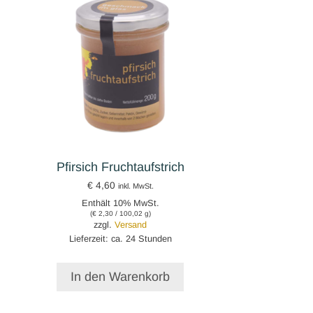
Pfirsich Fruchtaufstrich
€
4,60
inkl. MwSt.
Enthält 10% MwSt.
(
€
2,30
/ 100,02 g)
zzgl.
Versand
Lieferzeit: ca. 24 Stunden
In den Warenkorb