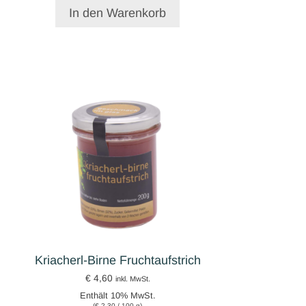
In den Warenkorb
Kriacherl-Birne Fruchtaufstrich
€
4,60
inkl. MwSt.
Enthält 10% MwSt.
(
€
2,30
/ 100 g)