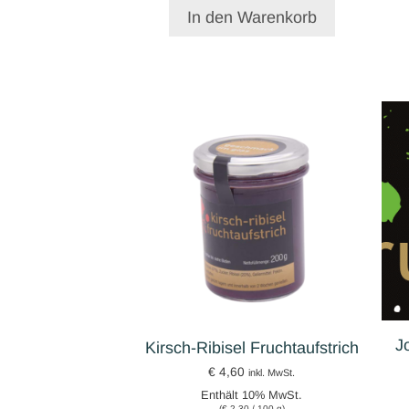
In den Warenkorb
J
Kirsch-Ribisel Fruchtaufstrich
€
4,60
inkl. MwSt.
Enthält 10% MwSt.
(
€
2,30
/ 100 g)