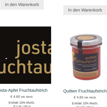
In den Warenkorb
In den Warenkorb
osta-Apfel Fruchtaufstrich
Quitten Fruchtaufstrich
€
4,60
inkl. MwSt.
€
4,60
inkl. MwSt.
Enthält 10% MwSt.
Enthält 10% MwSt.
(
€
2,30
/ 100 g)
(
€
2,30
/ 100 g)