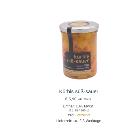
Kürbis süß-sauer
€
5,90
inkl. MwSt.
Enthält 10% MwSt.
(
€
1,48
/ 100 g)
zzgl.
Versand
Lieferzeit: ca. 2-3 Werktage