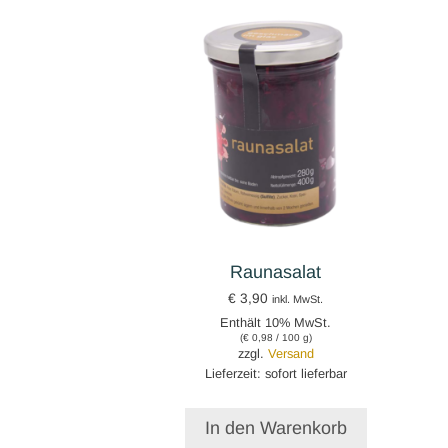
Raunasalat
€
3,90
inkl. MwSt.
Enthält 10% MwSt.
(
€
0,98
/ 100 g)
zzgl.
Versand
Lieferzeit: sofort lieferbar
In den Warenkorb