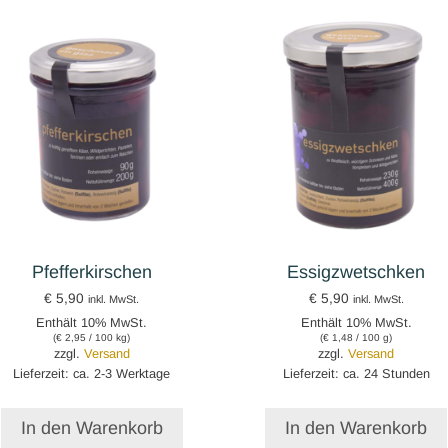
Pfefferkirschen
Essigzwetschken
€
5,90
€
5,90
inkl. MwSt.
inkl. MwSt.
Enthält 10% MwSt.
Enthält 10% MwSt.
(
€
2,95
/ 100 kg)
(
€
1,48
/ 100 g)
zzgl.
Versand
zzgl.
Versand
Lieferzeit: ca. 2-3 Werktage
Lieferzeit: ca. 24 Stunden
In den Warenkorb
In den Warenkorb