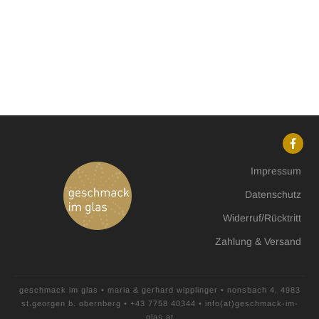
Impressum
Datenschutz
Widerruf/Rücktritt
Zahlung & Versand
geschmack im glas
•
maria & gerhard wipplinger
•
nonsbach 4, 4983
st.georgen b. obernberg
•
+43 7758 40344
• info(at)geschmack-im-
glas.at